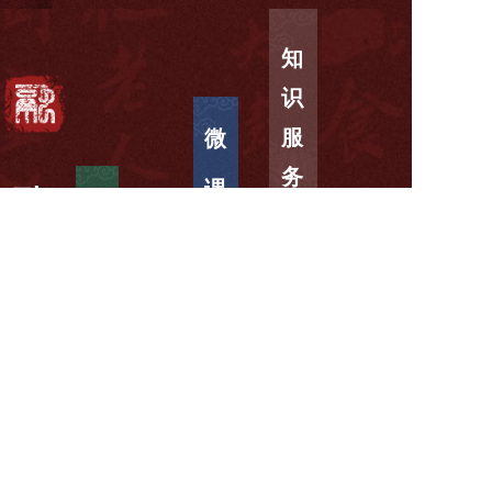
知
识
服
微
务
课
融
书
堂
店
合
人
才
数
发
舞
字
台
出
展
版