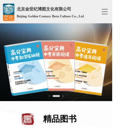
北京金世纪博图文化有限公司
T
Beijing Golden Century Botu Culture Co., Ltd
o
g
g
l
e
n
a
v
i
g
a
t
i
o
n
精品图书