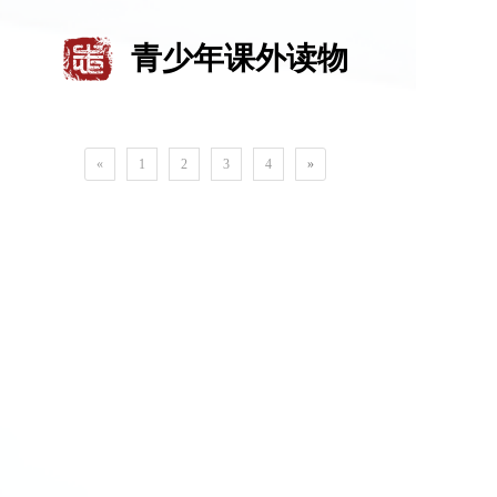
青少年课外读物
«
1
2
3
4
»