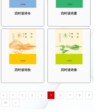
四时读诗冬
四时读诗夏
四时读诗秋
四时读诗春
«
1
2
3
4
5
6
7
8
9
10
»