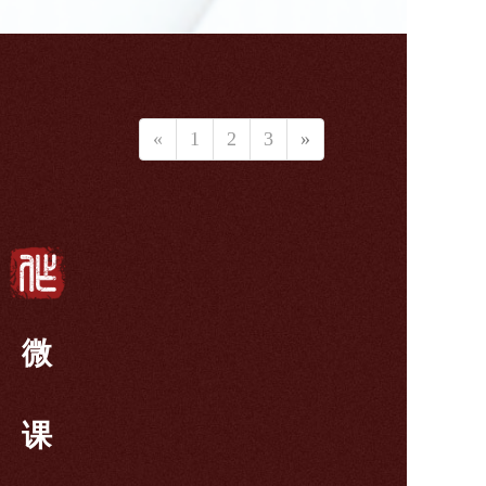
«
1
2
3
»
微
课