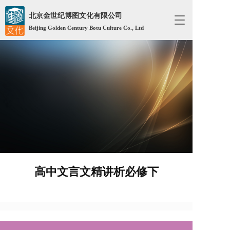
北京金世纪博图文化有限公司
T
Beijing Golden Century Botu Culture Co., Ltd
o
g
g
l
e
n
a
v
i
g
a
t
i
o
高中文言文精讲析必修下
n