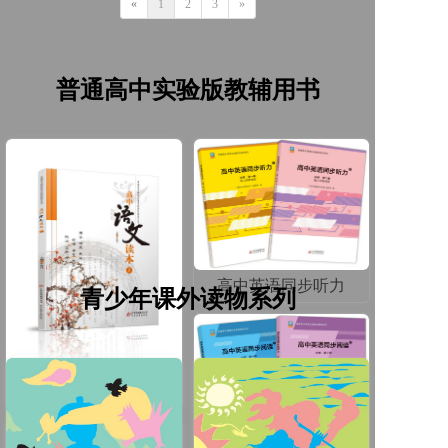
«
1
2
3
»
普通高中实验版教辅用书
高中英语同步听力
青少年课外读物系列
高中语文读本