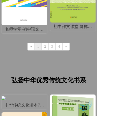
初中作文课堂 阶梯导读7上
名师学堂-初中语文同步习作
«
1
2
3
4
»
弘扬中华优秀传统文化书系
中华传统文化读本7年级