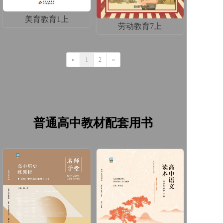
美育教育1上
劳动教育7上
«
1
2
»
普通高中教材配套用书