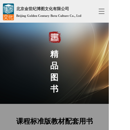
北京金世纪博图文化有限公司
T
Beijing Golden Century Botu Culture Co., Ltd
o
g
g
l
e
n
a
精
v
i
品
g
a
图
t
i
书
o
n
课程标准版教材配套用书