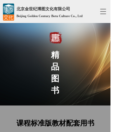
北京金世纪博图文化有限公司
T
Beijing Golden Century Botu Culture Co., Ltd
o
g
g
l
e
n
a
精
v
i
品
g
a
图
t
i
书
o
n
课程标准版教材配套用书