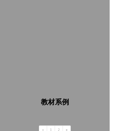
教材系例
«
1
2
»