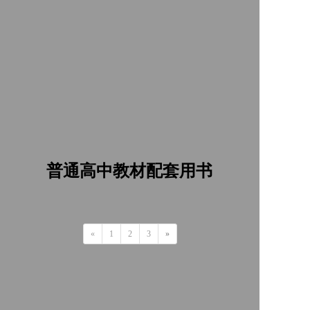
普通高中教材配套用书
«
1
2
3
»