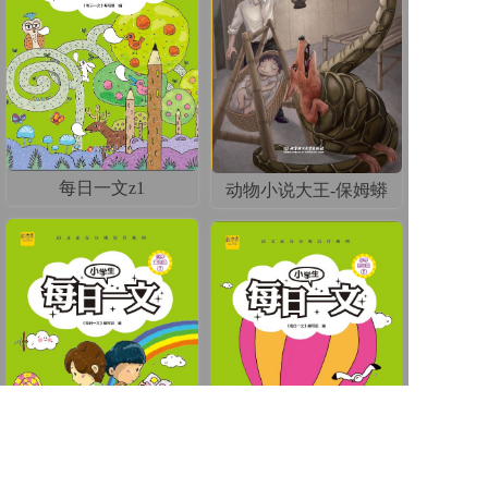
每日一文z1
动物小说大王-保姆蟒